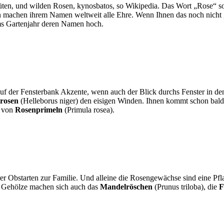
üten, und wilden Rosen, kynosbatos, so Wikipedia. Das Wort „Rose“ s
ten machen ihrem Namen weltweit alle Ehre. Wenn Ihnen das noch nicht 
ums Gartenjahr deren Namen hoch.
auf der Fensterbank Akzente, wenn auch der Blick durchs Fenster in den 
trosen
(Helleborus niger) den eisigen Winden. Ihnen kommt schon bald
t von
Rosenprimeln
(Primula rosea).
Obstarten zur Familie. Und alleine die Rosengewächse sind eine Pfla
ls Gehölze machen sich auch das
Mandelröschen
(Prunus triloba), die
F