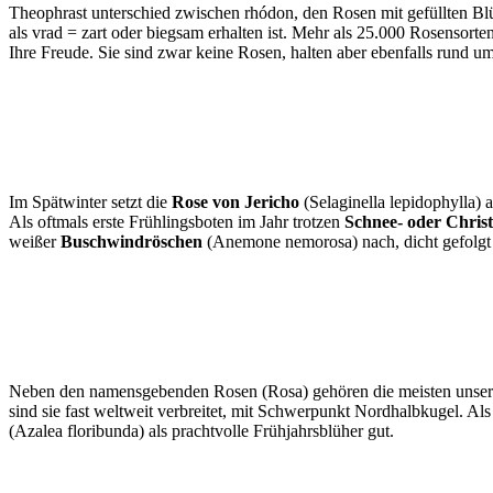
Theophrast unterschied zwischen rhódon, den Rosen mit gefüllten Bl
als vrad = zart oder biegsam erhalten ist. Mehr als 25.000 Rosensor
Ihre Freude. Sie sind zwar keine Rosen, halten aber ebenfalls rund 
Im Spätwinter setzt die
Rose von Jericho
(Selaginella lepidophylla) 
Als oftmals erste Frühlingsboten im Jahr trotzen
Schnee- oder Chris
weißer
Buschwindröschen
(Anemone nemorosa) nach, dicht gefolg
Neben den namensgebenden Rosen (Rosa) gehören die meisten unserer 
sind sie fast weltweit verbreitet, mit Schwerpunkt Nordhalbkugel. A
(Azalea floribunda) als prachtvolle Frühjahrsblüher gut.