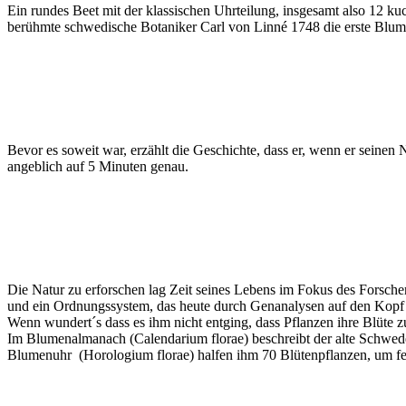
Ein rundes Beet mit der klassischen Uhrteilung, insgesamt also 12 k
berühmte schwedische Botaniker Carl von Linné 1748 die erste Blum
Bevor es soweit war, erzählt die Geschichte, dass er, wenn er sein
angeblich auf 5 Minuten genau.
Die Natur zu erforschen lag Zeit seines Lebens im Fokus des Forsche
und ein Ordnungssystem, das heute durch Genanalysen auf den Kopf g
Wenn wundert´s dass es ihm nicht entging, dass Pflanzen ihre Blüte z
Im Blumenalmanach (Calendarium florae) beschreibt der alte Schwede 
Blumenuhr (Horologium florae) halfen ihm 70 Blütenpflanzen, um fes