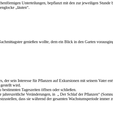
uchenförmigen Unterteilungen, bepflanzt mit den zur jeweiligen Stund
englocke „läuten“.
en Nachmittagstee genießen wollte, dem ein Blick in den Garten voraus
rs, der sein Interesse für Pflanzen auf Exkursionen mit seinem Vater 
estellt wird.
u bestimmten Tageszeiten öffnen oder schließen.
jahreszeitliche Veränderungen, in „ Der Schlaf der Pflanzen“ (Somnus 
tzustellen, dass sie während der gesamten Wachstumsperiode immer zu