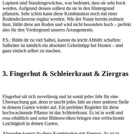
Lupinen sind Staudengewächse, was bedeutet, dass sie sehr hoch
werden. Aufgrund dessen solltest du sie in den Hintergrund
pflanzen. Sehr schön kann diese Kombination noch mit einer
Bodendeckerrose ergänz werden. Wie der Name bereits erahnen
lässt, blüht diese am Boden und wird nicht besonders hoch – perfekt
also für den Vordergrund unseres Arrangements.
P.S.: Blüht dir zu viel Salbei, kannst du leicht Abhilfe schaffen:
Salbeitee ist nämlich ein absoluter Geheimtipp bei Husten – und
ganz einfach selber zu machen.
3. Fingerhut & Schleierkraut & Ziergras
Fingerhut sät sich zuverlässig und ist somit jedes Jahr für eine
Überraschung gut, denn er taucht jedes Jahr an einer anderen Stelle
in deinem Garten wieder auf. Ein perfekter Begleiter für diese
hochwachsende Pflanze ist das Schleierkraut. Es ist in weiß und
rosa erhältlich und seine Blütenwolken bringen eine erfrischende
Leichtigkeit in deinen Garten.
Abrunden kannst du diese Kombination mit Ziergras. Es ist in